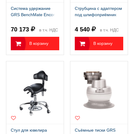
Система удержание
Струбцина с адаптером
GRS BenchMate Encore
под шлифоприёмник
QC: основной комплект
PURE-AIR 50мм, для
воздуховода 50мм
70 173
4 540
в т.ч. НДС
в т.ч. НДС
22%
22%
В корзину
В корзину
Стул для ювелира
Съёмные тиски GRS