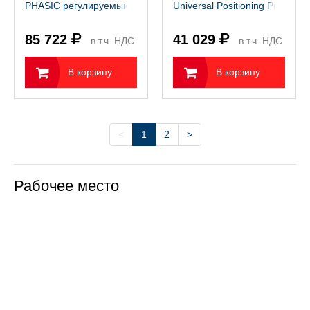
PHASIC регулируемый в
Universal Positioning Pin
четырех положениях
Vise со сменой центра
вращения
85 722
41 029
в т.ч. НДС
в т.ч. НДС
22%
22%
В корзину
В корзину
<
1
2
>
Рабочее место