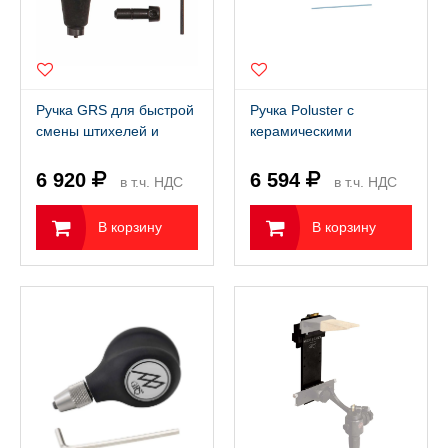
Ручка GRS для быстрой
Ручка Poluster с
смены штихелей и
керамическими
другого инструмента
вставками для
полировки в
6 920
6 594
в т.ч. НДС
в т.ч. НДС
труднодоступных
22%
местах (0.9x50мм
22%
В корзину
В корзину
800grit и 1200grit)