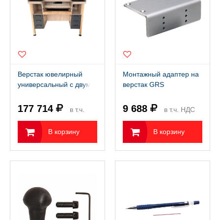
Верстак ювелирный
Монтажный адаптер на
универсальный с двумя
верстак GRS
тумбами выполнен
массива дуба
177 714
9 688
в т.ч.
в т.ч. НДС
НДС 22%
22%
В корзину
В корзину