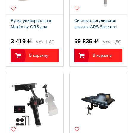
Ручка универсальная
Система регулировки
Maxim by GRS для
высоты GRS Slide and
зажима штихелей и
Lock Original с двумя
другого инструмента
планками ласточкин
3 419
59 835
в т.ч. НДС
в т.ч. НДС
хвост
22%
22%
В корзину
В корзину