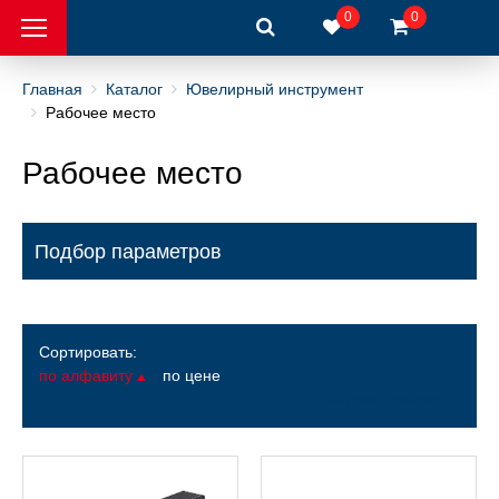
0
0
Главная
Каталог
Ювелирный инструмент
Рабочее место
интеры
Рабочее место
 металлов
Подбор параметров
ры
Сортировать:
рный инструмент
по алфавиту
по цене
Найдено товаров: 16
вка