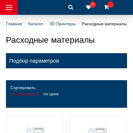
0
Главная
Каталог
3D Принтеры
Расходные материалы
Расходные материалы
интеры
 металлов
Подбор параметров
ры
Сортировать:
по алфавиту
по цене
рный инструмент
Найдено товаров: 14
вка