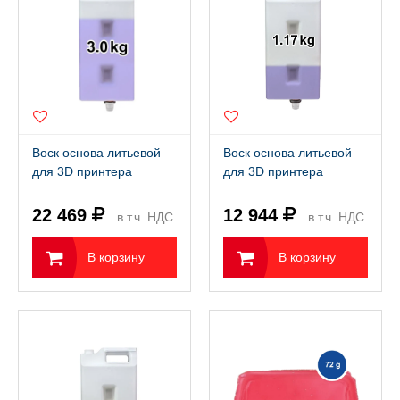
вка и пресс форма
ная обработка
овка
Воск основа литьевой
Воск основа литьевой
для 3D принтера
для 3D принтера
FlashForge WaxJet 400
FlashForge WaxJet 410
(3,0 кг)
(1,17 кг)
22 469
12 944
в т.ч. НДС
в т.ч. НДС
22%
22%
В корзину
В корзину