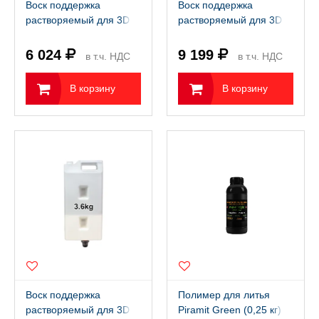
Воск поддержка
Воск поддержка
растворяемый для 3D
растворяемый для 3D
принтера FlashForge
принтера FlashForge
WaxJet 510 (1,6 кг)
WaxJet 51С (8 шт по 180
6 024
9 199
в т.ч. НДС
в т.ч. НДС
гр)
22%
22%
В корзину
В корзину
Воск поддержка
Полимер для литья
растворяемый для 3D
Piramit Green (0,25 кг)