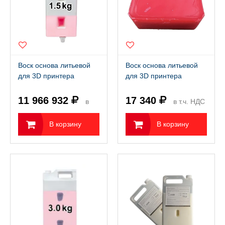
Воск основа литьевой
Воск основа литьевой
для 3D принтера
для 3D принтера
FlashForge WaxJet 510
FlashForge WaxJet 51С
(1,5 кг)
(20 шт по 72 гр)
11 966 932
17 340
в
в т.ч. НДС
т.ч. НДС 22%
22%
В корзину
В корзину