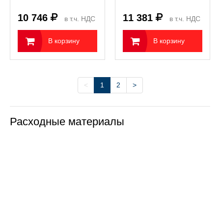
принтера FlashForge
WaxJet 530 (3,6 кг)
10 746
11 381
в т.ч. НДС
в т.ч. НДС
22%
22%
В корзину
В корзину
<
1
2
>
Расходные материалы