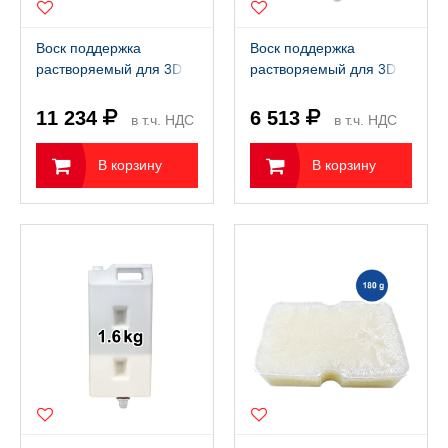
Воск поддержка
Воск поддержка
растворяемый для 3D
растворяемый для 3D
принтера FlashForge
принтера FlashForge
WaxJet 400 (3,6 кг)
WaxJet 410 (1,3 кг)
11 234
6 513
в т.ч. НДС
в т.ч. НДС
22%
22%
В корзину
В корзину