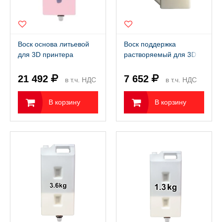
Воск основа литьевой
Воск поддержка
для 3D принтера
растворяемый для 3D
FlashForge WaxJet 530
принтера 3DSystems
(3,0 кг)
ProJet 2500W (1,3 кг)
21 492
7 652
в т.ч. НДС
в т.ч. НДС
22%
22%
В корзину
В корзину