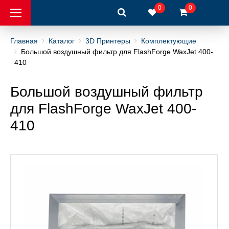
0
0
Главная
Каталог
3D Принтеры
Комплектующие
Большой воздушный фильтр для FlashForge WaxJet 400-
410
интеры
Большой воздушный фильтр
 металлов
для FlashForge WaxJet 400-
410
ры
рный инструмент
вка