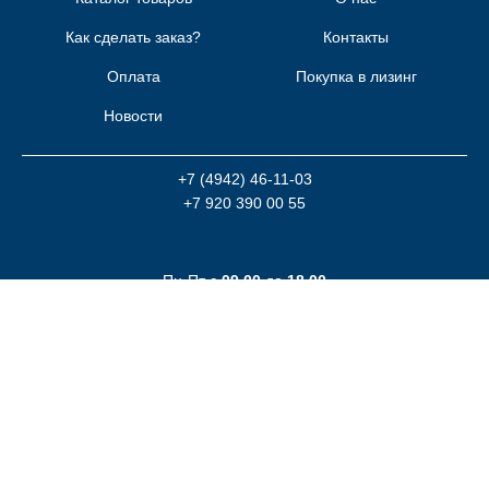
Как сделать заказ?
Контакты
Оплата
Покупка в лизинг
Новости
+7 (4942) 46-11-03
+7 920 390 00 55
Пн-Пт с
09.00
до
18.00
Заказать звонок
Для заказа пишите на
order@s
tankov.team
Быстро с 1С-Битрикс
www.stankov.tech - ювелирное оборудование и материалы © 2026