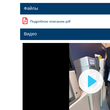
Файлы
Подробное описание.pdf
Видео
Восп
виде