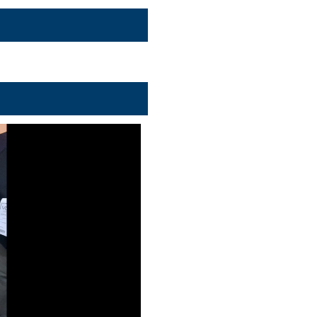
роизвести
о